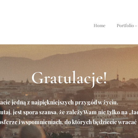
Home
Portfolio -
Gratulacje!
cie jedną z najpiękniejszych przygód w życiu.
e tutaj, jest spora szansa, że zależy Wam nie tylko na „ł
sferze i wspomnieniach, do których będziecie wracać 