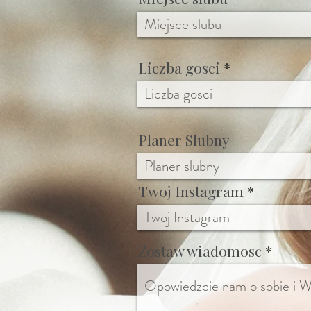
Liczba gosci
Planer Slubny
Twoj Instagram
Zostaw wiadomosc