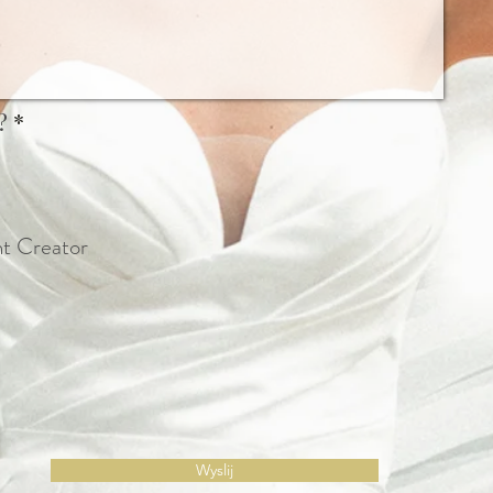
?
*
nt Creator
Wyslij