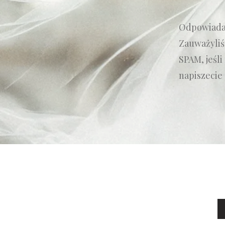
Odpowiadam
Zauważyliś
SPAM, jeśli
napiszecie