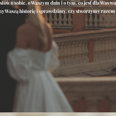
 słów o sobie, o Waszym dniu i o tym, co jest dla Was w
y Waszą historię i sprawdzimy, czy stworzymy razem