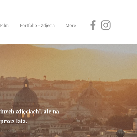
 Film
Portfolio - Zdjecia
More
adnych zdjęciach”, ale na
przez lata.