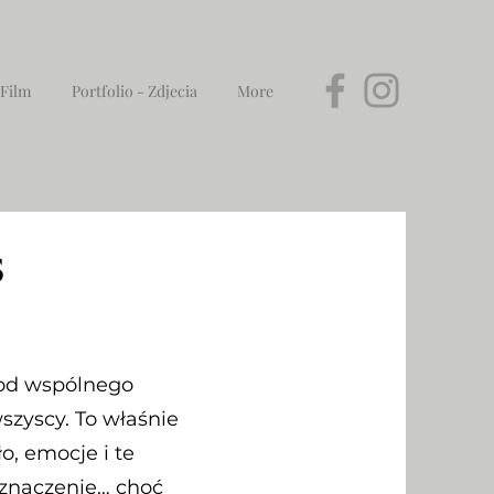
 Film
Portfolio - Zdjecia
More
s
, od wspólnego
wszyscy. To właśnie
, emocje i te
 znaczenie… choć