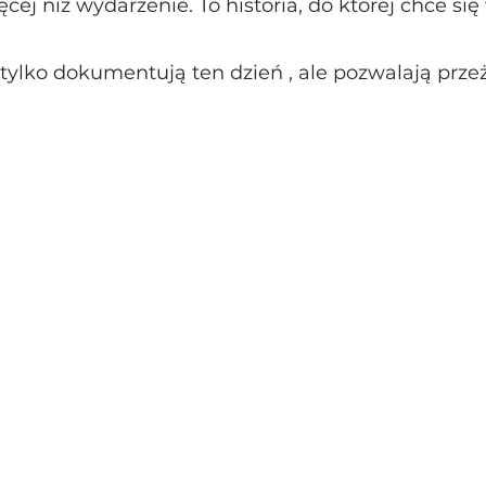
cej niż wydarzenie. To historia, do której chce się
 tylko dokumentują ten dzień , ale pozwalają prz