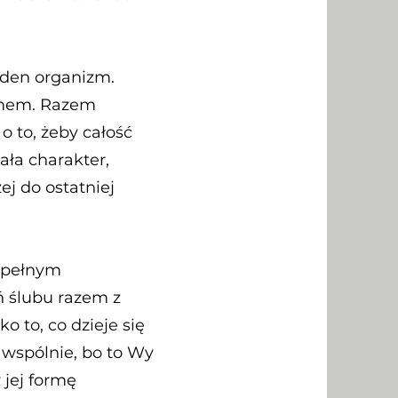
jeden organizm.
ilmem. Razem
 to, żeby całość
ała charakter,
ej do ostatniej
 pełnym
 ślubu razem z
 to, co dzieje się
 wspólnie, bo to Wy
 jej formę